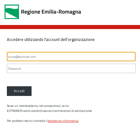
Accedere utilizzando l'account dell'organizzazione
Accedi
Se sei un utente esterno, nel campo email, scrivi
EXTRARER\
nome utente
(ricevuto tramite email di abilitazione)
Per problemi tecnici contatta l’
assistenza informatica
.