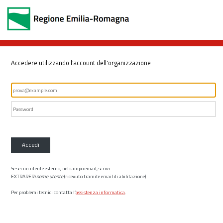
Accedere utilizzando l'account dell'organizzazione
Accedi
Se sei un utente esterno, nel campo email, scrivi
EXTRARER\
nome utente
(ricevuto tramite email di abilitazione)
Per problemi tecnici contatta l’
assistenza informatica
.