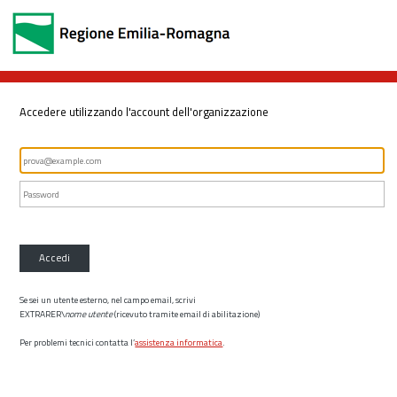
Accedere utilizzando l'account dell'organizzazione
Accedi
Se sei un utente esterno, nel campo email, scrivi
EXTRARER\
nome utente
(ricevuto tramite email di abilitazione)
Per problemi tecnici contatta l’
assistenza informatica
.