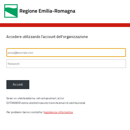
Accedere utilizzando l'account dell'organizzazione
Accedi
Se sei un utente esterno, nel campo email, scrivi
EXTRARER\
nome utente
(ricevuto tramite email di abilitazione)
Per problemi tecnici contatta l’
assistenza informatica
.