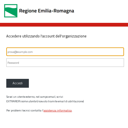
Accedere utilizzando l'account dell'organizzazione
Accedi
Se sei un utente esterno, nel campo email, scrivi
EXTRARER\
nome utente
(ricevuto tramite email di abilitazione)
Per problemi tecnici contatta l’
assistenza informatica
.