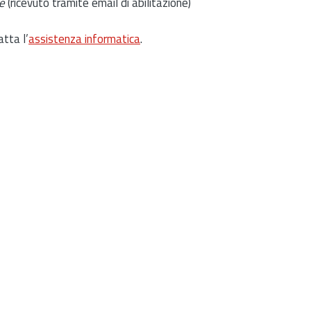
e
(ricevuto tramite email di abilitazione)
atta l’
assistenza informatica
.