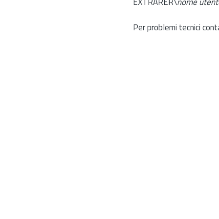
EXTRARER\
nome utent
Per problemi tecnici cont