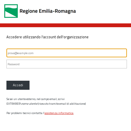
Accedere utilizzando l'account dell'organizzazione
Accedi
Se sei un utente esterno, nel campo email, scrivi
EXTRARER\
nome utente
(ricevuto tramite email di abilitazione)
Per problemi tecnici contatta l’
assistenza informatica
.