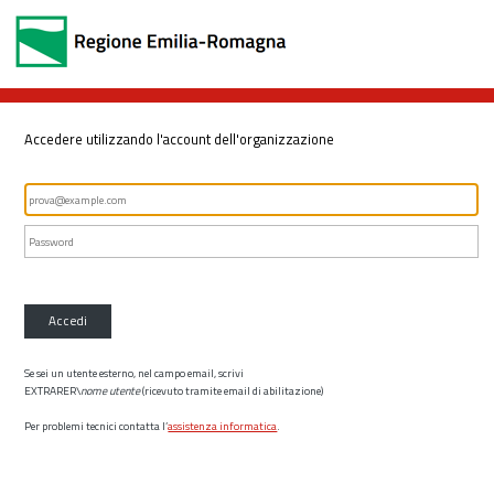
Accedere utilizzando l'account dell'organizzazione
Accedi
Se sei un utente esterno, nel campo email, scrivi
EXTRARER\
nome utente
(ricevuto tramite email di abilitazione)
Per problemi tecnici contatta l’
assistenza informatica
.