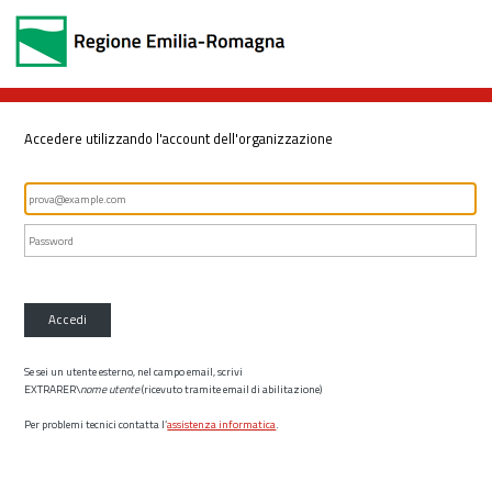
Accedere utilizzando l'account dell'organizzazione
Accedi
Se sei un utente esterno, nel campo email, scrivi
EXTRARER\
nome utente
(ricevuto tramite email di abilitazione)
Per problemi tecnici contatta l’
assistenza informatica
.