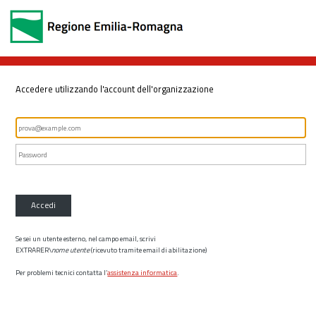
Accedere utilizzando l'account dell'organizzazione
Accedi
Se sei un utente esterno, nel campo email, scrivi
EXTRARER\
nome utente
(ricevuto tramite email di abilitazione)
Per problemi tecnici contatta l’
assistenza informatica
.