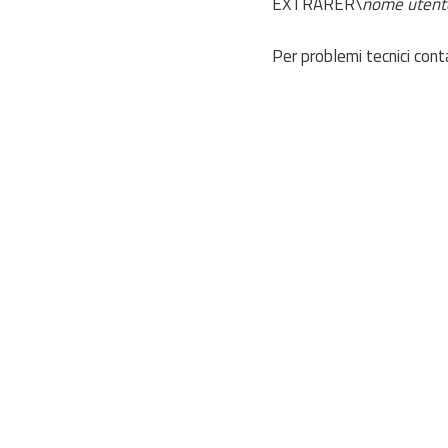
EXTRARER\
nome utent
Per problemi tecnici cont