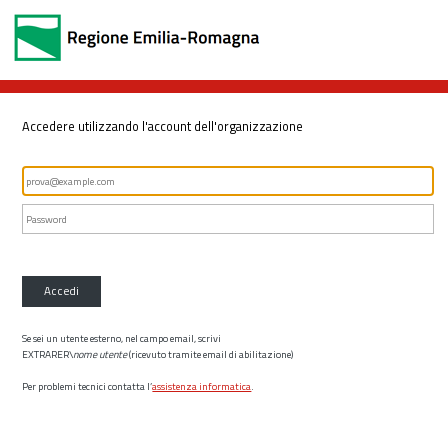
Accedere utilizzando l'account dell'organizzazione
Accedi
Se sei un utente esterno, nel campo email, scrivi
EXTRARER\
nome utente
(ricevuto tramite email di abilitazione)
Per problemi tecnici contatta l’
assistenza informatica
.