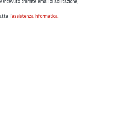
e
(ricevuto tramite email di abilitazione)
atta l’
assistenza informatica
.