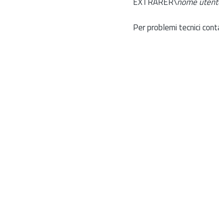
EXTRARER\
nome utent
Per problemi tecnici cont