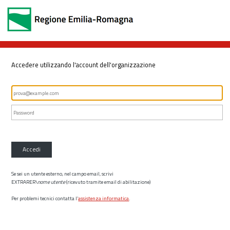
Accedere utilizzando l'account dell'organizzazione
Accedi
Se sei un utente esterno, nel campo email, scrivi
EXTRARER\
nome utente
(ricevuto tramite email di abilitazione)
Per problemi tecnici contatta l’
assistenza informatica
.