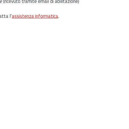
e
(ricevuto tramite email di abilitazione)
atta l’
assistenza informatica
.