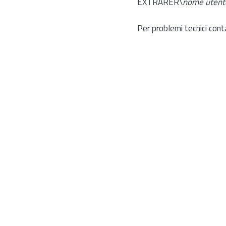
EXTRARER\
nome utent
Per problemi tecnici cont