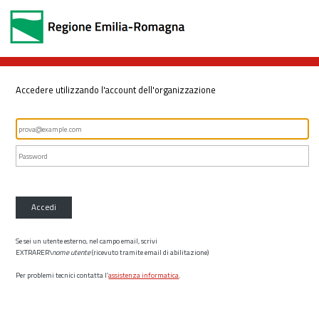
Accedere utilizzando l'account dell'organizzazione
Accedi
Se sei un utente esterno, nel campo email, scrivi
EXTRARER\
nome utente
(ricevuto tramite email di abilitazione)
Per problemi tecnici contatta l’
assistenza informatica
.