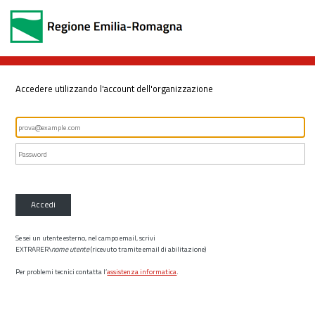
Accedere utilizzando l'account dell'organizzazione
Accedi
Se sei un utente esterno, nel campo email, scrivi
EXTRARER\
nome utente
(ricevuto tramite email di abilitazione)
Per problemi tecnici contatta l’
assistenza informatica
.