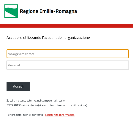
Accedere utilizzando l'account dell'organizzazione
Accedi
Se sei un utente esterno, nel campo email, scrivi
EXTRARER\
nome utente
(ricevuto tramite email di abilitazione)
Per problemi tecnici contatta l’
assistenza informatica
.