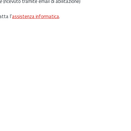
e
(ricevuto tramite email di abilitazione)
atta l’
assistenza informatica
.