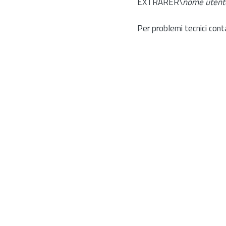
EXTRARER\
nome utent
Per problemi tecnici cont