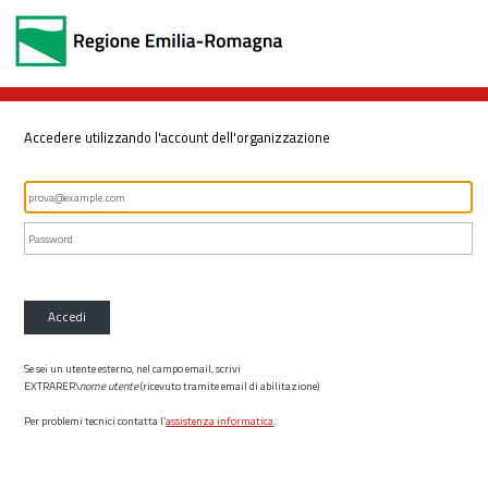
Accedere utilizzando l'account dell'organizzazione
Accedi
Se sei un utente esterno, nel campo email, scrivi
EXTRARER\
nome utente
(ricevuto tramite email di abilitazione)
Per problemi tecnici contatta l’
assistenza informatica
.