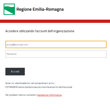
Accedere utilizzando l'account dell'organizzazione
Accedi
Se sei un utente esterno, nel campo email, scrivi
EXTRARER\
nome utente
(ricevuto tramite email di abilitazione)
Per problemi tecnici contatta l’
assistenza informatica
.