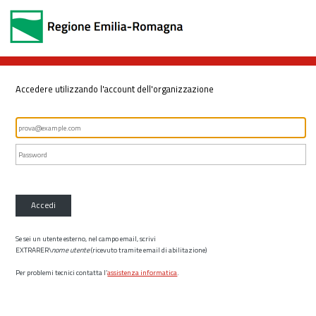
Accedere utilizzando l'account dell'organizzazione
Accedi
Se sei un utente esterno, nel campo email, scrivi
EXTRARER\
nome utente
(ricevuto tramite email di abilitazione)
Per problemi tecnici contatta l’
assistenza informatica
.