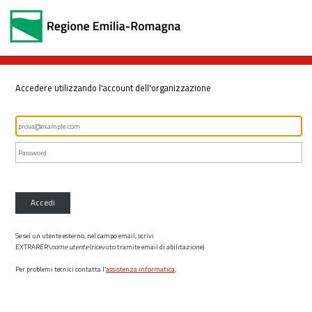
Accedere utilizzando l'account dell'organizzazione
Accedi
Se sei un utente esterno, nel campo email, scrivi
EXTRARER\
nome utente
(ricevuto tramite email di abilitazione)
Per problemi tecnici contatta l’
assistenza informatica
.