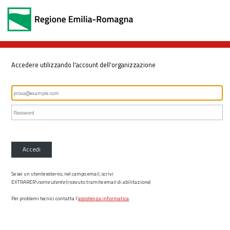
Accedere utilizzando l'account dell'organizzazione
Accedi
Se sei un utente esterno, nel campo email, scrivi
EXTRARER\
nome utente
(ricevuto tramite email di abilitazione)
Per problemi tecnici contatta l’
assistenza informatica
.