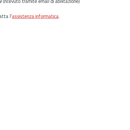
e
(ricevuto tramite email di abilitazione)
atta l’
assistenza informatica
.