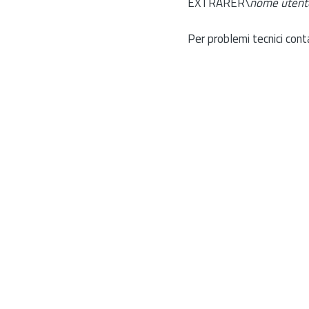
EXTRARER\
nome utent
Per problemi tecnici cont