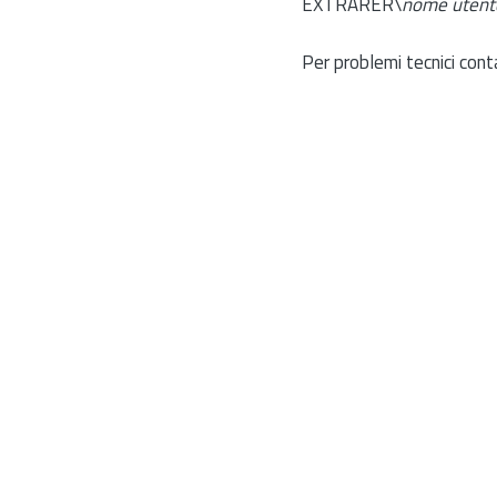
EXTRARER\
nome utent
Per problemi tecnici cont