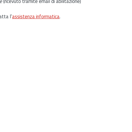
e
(ricevuto tramite email di abilitazione)
atta l’
assistenza informatica
.