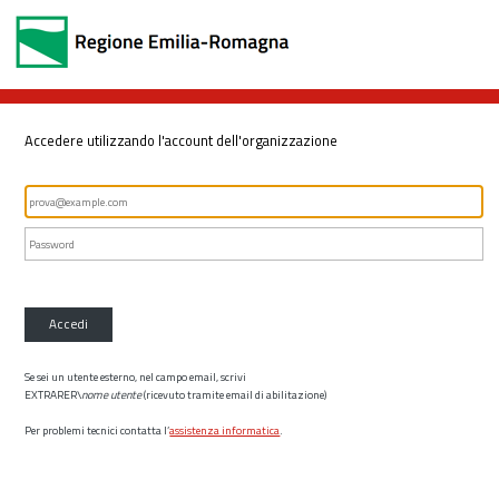
Accedere utilizzando l'account dell'organizzazione
Accedi
Se sei un utente esterno, nel campo email, scrivi
EXTRARER\
nome utente
(ricevuto tramite email di abilitazione)
Per problemi tecnici contatta l’
assistenza informatica
.