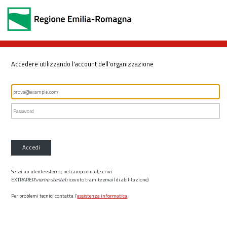
Accedere utilizzando l'account dell'organizzazione
Accedi
Se sei un utente esterno, nel campo email, scrivi
EXTRARER\
nome utente
(ricevuto tramite email di abilitazione)
Per problemi tecnici contatta l’
assistenza informatica
.