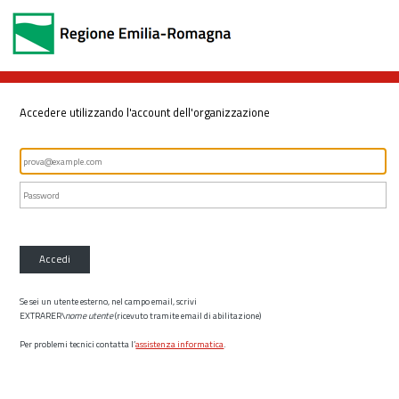
Accedere utilizzando l'account dell'organizzazione
Accedi
Se sei un utente esterno, nel campo email, scrivi
EXTRARER\
nome utente
(ricevuto tramite email di abilitazione)
Per problemi tecnici contatta l’
assistenza informatica
.