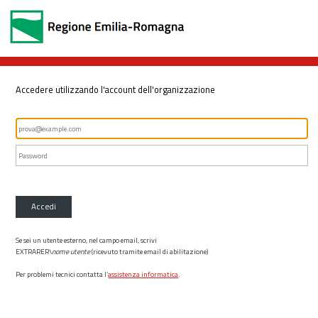
Accedere utilizzando l'account dell'organizzazione
Accedi
Se sei un utente esterno, nel campo email, scrivi
EXTRARER\
nome utente
(ricevuto tramite email di abilitazione)
Per problemi tecnici contatta l’
assistenza informatica
.