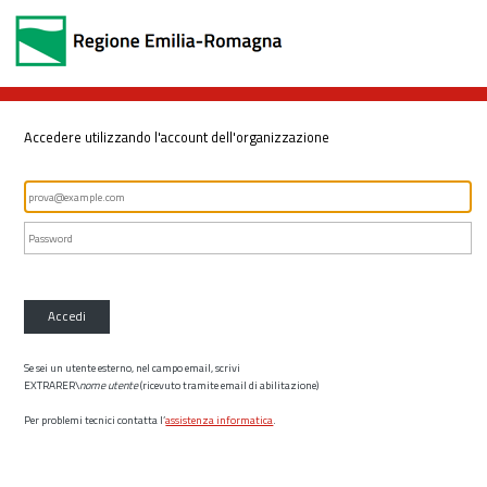
Accedere utilizzando l'account dell'organizzazione
Accedi
Se sei un utente esterno, nel campo email, scrivi
EXTRARER\
nome utente
(ricevuto tramite email di abilitazione)
Per problemi tecnici contatta l’
assistenza informatica
.