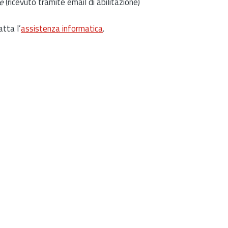
e
(ricevuto tramite email di abilitazione)
atta l’
assistenza informatica
.