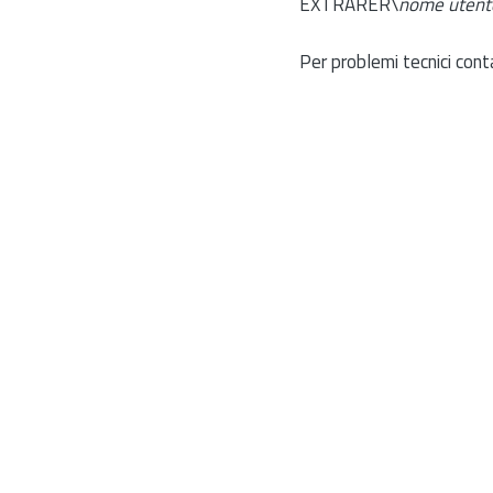
EXTRARER\
nome utent
Per problemi tecnici cont