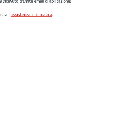
e
(ricevuto tramite email di abilitazione)
atta l’
assistenza informatica
.