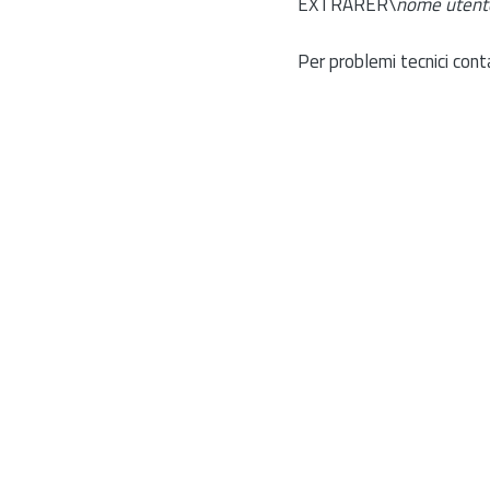
EXTRARER\
nome utent
Per problemi tecnici cont