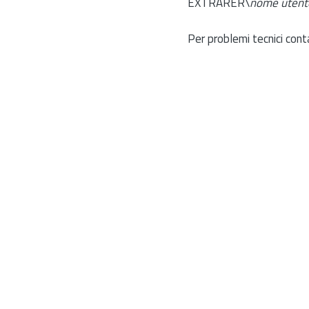
EXTRARER\
nome utent
Per problemi tecnici cont