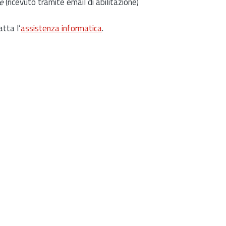
e
(ricevuto tramite email di abilitazione)
atta l’
assistenza informatica
.