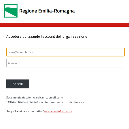
Accedere utilizzando l'account dell'organizzazione
Accedi
Se sei un utente esterno, nel campo email, scrivi
EXTRARER\
nome utente
(ricevuto tramite email di abilitazione)
Per problemi tecnici contatta l’
assistenza informatica
.