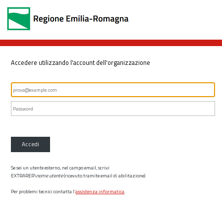
Accedere utilizzando l'account dell'organizzazione
Accedi
Se sei un utente esterno, nel campo email, scrivi
EXTRARER\
nome utente
(ricevuto tramite email di abilitazione)
Per problemi tecnici contatta l’
assistenza informatica
.