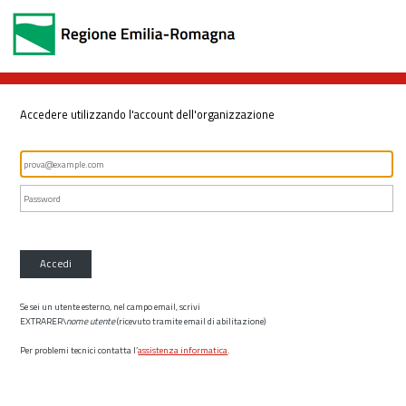
Accedere utilizzando l'account dell'organizzazione
Accedi
Se sei un utente esterno, nel campo email, scrivi
EXTRARER\
nome utente
(ricevuto tramite email di abilitazione)
Per problemi tecnici contatta l’
assistenza informatica
.