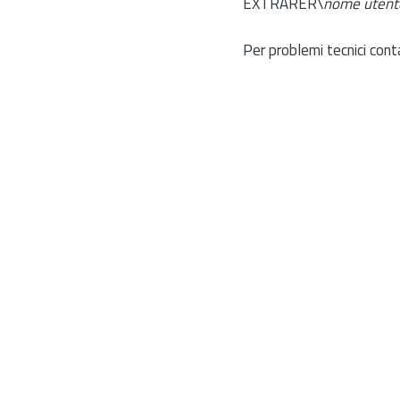
EXTRARER\
nome utent
Per problemi tecnici cont