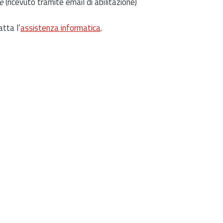
e
(ricevuto tramite email di abilitazione)
atta l’
assistenza informatica
.