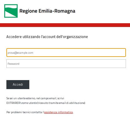
Accedere utilizzando l'account dell'organizzazione
Accedi
Se sei un utente esterno, nel campo email, scrivi
EXTRARER\
nome utente
(ricevuto tramite email di abilitazione)
Per problemi tecnici contatta l’
assistenza informatica
.