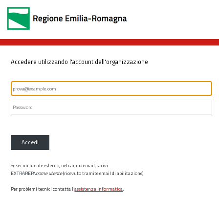
Accedere utilizzando l'account dell'organizzazione
Accedi
Se sei un utente esterno, nel campo email, scrivi
EXTRARER\
nome utente
(ricevuto tramite email di abilitazione)
Per problemi tecnici contatta l’
assistenza informatica
.