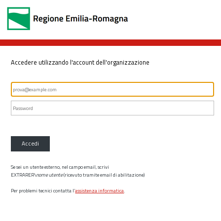
Accedere utilizzando l'account dell'organizzazione
Accedi
Se sei un utente esterno, nel campo email, scrivi
EXTRARER\
nome utente
(ricevuto tramite email di abilitazione)
Per problemi tecnici contatta l’
assistenza informatica
.