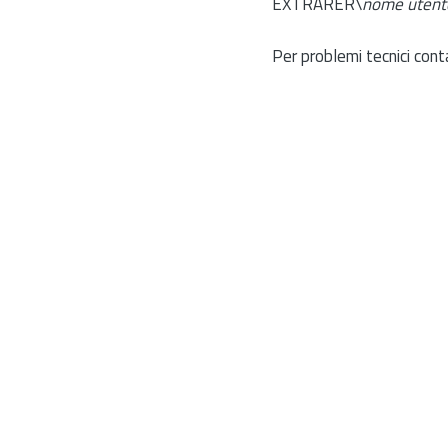
EXTRARER\
nome utent
Per problemi tecnici cont