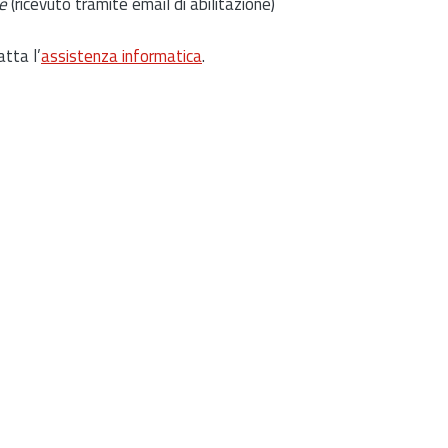
e
(ricevuto tramite email di abilitazione)
atta l’
assistenza informatica
.