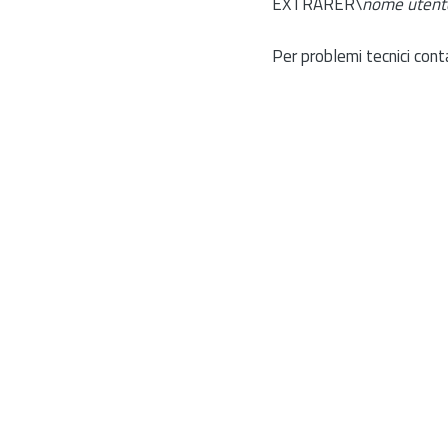
EXTRARER\
nome utent
Per problemi tecnici cont