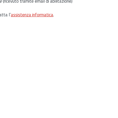
e
(ricevuto tramite email di abilitazione)
atta l’
assistenza informatica
.