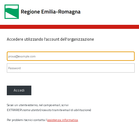
Accedere utilizzando l'account dell'organizzazione
Accedi
Se sei un utente esterno, nel campo email, scrivi
EXTRARER\
nome utente
(ricevuto tramite email di abilitazione)
Per problemi tecnici contatta l’
assistenza informatica
.