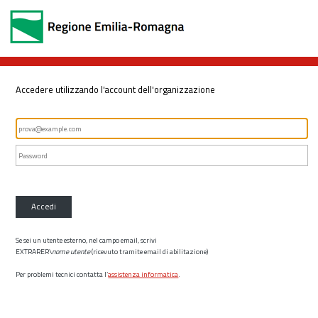
Accedere utilizzando l'account dell'organizzazione
Accedi
Se sei un utente esterno, nel campo email, scrivi
EXTRARER\
nome utente
(ricevuto tramite email di abilitazione)
Per problemi tecnici contatta l’
assistenza informatica
.