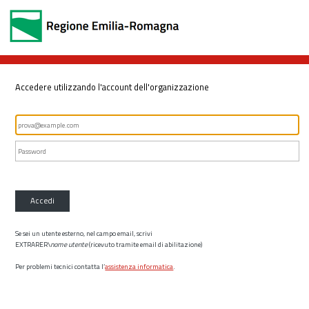
Accedere utilizzando l'account dell'organizzazione
Accedi
Se sei un utente esterno, nel campo email, scrivi
EXTRARER\
nome utente
(ricevuto tramite email di abilitazione)
Per problemi tecnici contatta l’
assistenza informatica
.