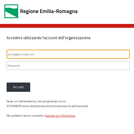
Accedere utilizzando l'account dell'organizzazione
Accedi
Se sei un utente esterno, nel campo email, scrivi
EXTRARER\
nome utente
(ricevuto tramite email di abilitazione)
Per problemi tecnici contatta l’
assistenza informatica
.