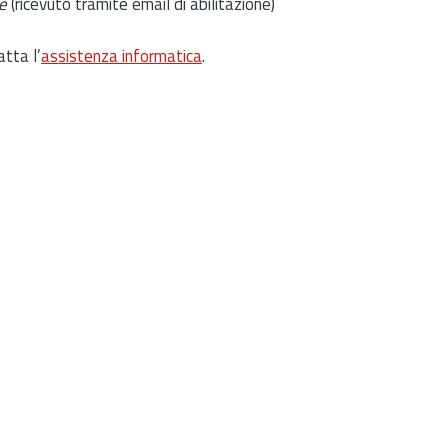
e
(ricevuto tramite email di abilitazione)
atta l’
assistenza informatica
.