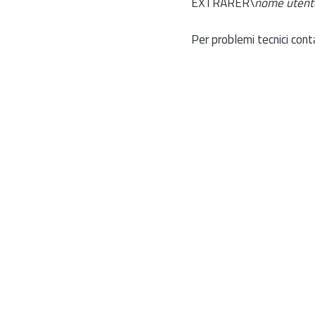
EXTRARER\
nome utent
Per problemi tecnici cont