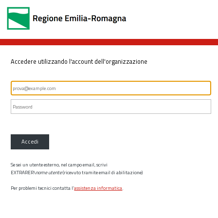
Accedere utilizzando l'account dell'organizzazione
Accedi
Se sei un utente esterno, nel campo email, scrivi
EXTRARER\
nome utente
(ricevuto tramite email di abilitazione)
Per problemi tecnici contatta l’
assistenza informatica
.