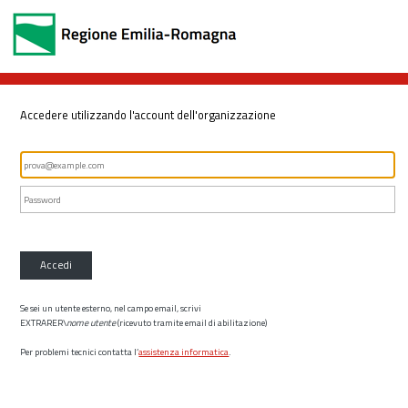
Accedere utilizzando l'account dell'organizzazione
Accedi
Se sei un utente esterno, nel campo email, scrivi
EXTRARER\
nome utente
(ricevuto tramite email di abilitazione)
Per problemi tecnici contatta l’
assistenza informatica
.